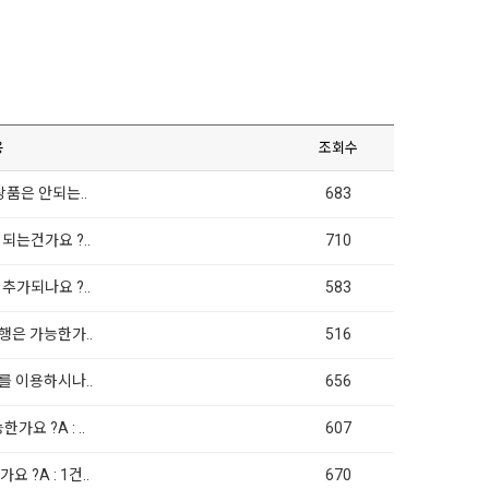
용
조회수
상품은 안되는..
683
 되는건가요 ?..
710
 추가되나요 ?..
583
발행은 가능한가..
516
디를 이용하시나..
656
가요 ?A : ..
607
요 ?A : 1건..
670