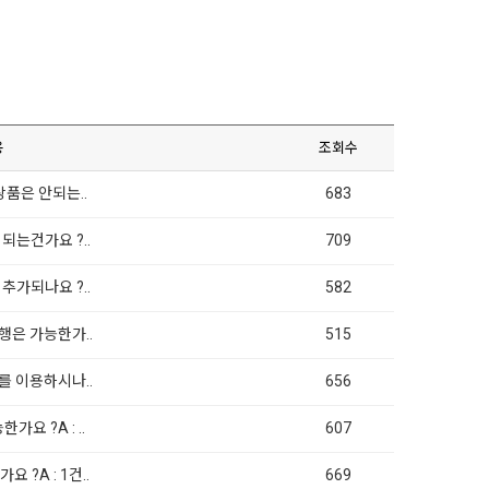
용
조회수
상품은 안되는..
683
 되는건가요 ?..
709
 추가되나요 ?..
582
발행은 가능한가..
515
디를 이용하시나..
656
가요 ?A : ..
607
요 ?A : 1건..
669