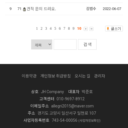
견적 문의 드려요.
9
71
김범수
2022-06-07
1
2
3
4
5
6
7
8
9
10
이용약관
개인정보 취급방침
오시는 길
관리자
상호
JH Company
대표자
박준호
고객센터
010-9697-8912
이메일주소
allegri2015@naver.com
주소
경기도 고양시 일산서구 일현로 107
사업자등록번호
743-54-00056
(사업자정보확인)