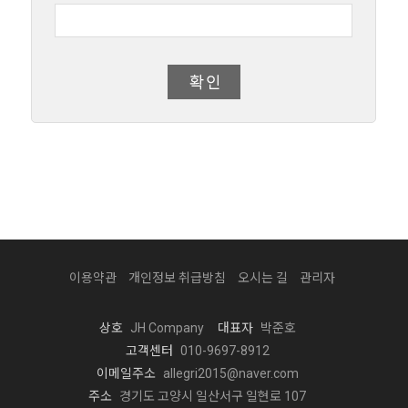
이용약관
개인정보 취급방침
오시는 길
관리자
상호
JH Company
대표자
박준호
고객센터
010-9697-8912
이메일주소
allegri2015@naver.com
주소
경기도 고양시 일산서구 일현로 107